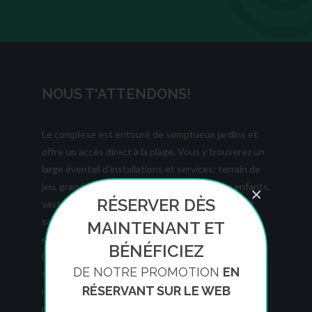
NOUS T'ATTENDONS!
Le complexe est entouré de somptueux jardins et
offre un accès direct à la plage. Vous y trouverez un
large éventail d’installations et services: terrain de
jeu, grande piscine avec jacuzzi, piscine pour enfants,
×
RÉSERVER DÈS
vaste pelouse avec hamacs pour prendre le soleil,
salon TV, WIFI gratuit dans tous les espaces
MAINTENANT ET
communs, service de blanchisserie, parking
BÉNÉFICIEZ
(réservations requises), restaurant, service de
DE NOTRE PROMOTION
EN
sécurité 24 heures, réception dotée d’un personnel
RÉSERVANT SUR LE WEB
multilingue et structures adaptées aux personnes à
mobilité réduite.