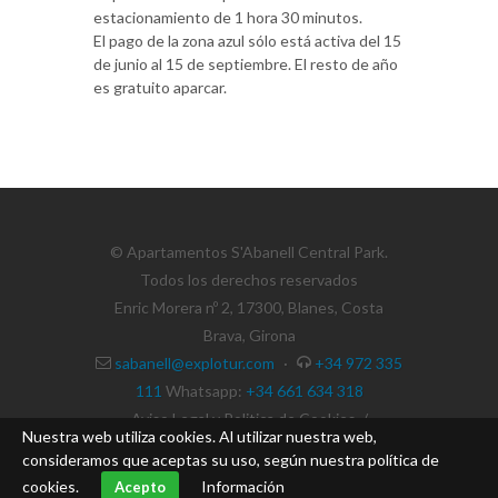
estacionamiento de 1 hora 30 minutos.
El pago de la zona azul sólo está activa del 15
de junio al 15 de septiembre. El resto de año
es gratuito aparcar.
© Apartamentos S'Abanell Central Park.
Todos los derechos reservados
Enric Morera nº 2, 17300, Blanes, Costa
Brava, Girona
sabanell@explotur.com
·
+34 972 335
111
Whatsapp:
+34 661 634 318
Aviso Legal y Politica de Cookies
/
Nuestra web utiliza cookies. Al utilizar nuestra web,
Condiciones de Reservas
consideramos que aceptas su uso, según nuestra política de
cookies.
Información
Acepto